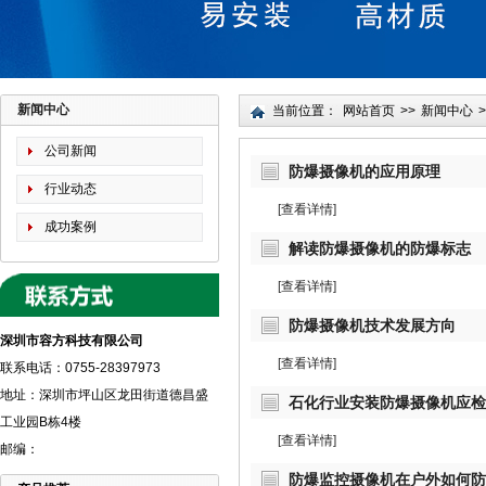
新闻中心
当前位置：
网站首页
>>
新闻中心
>
公司新闻
防爆摄像机的应用原理
行业动态
[
查看详情
]
成功案例
解读防爆摄像机的防爆标志
[
查看详情
]
防爆摄像机技术发展方向
深圳市容方科技有限公司
[
查看详情
]
联系电话：0755-28397973
地址：深圳市坪山区龙田街道德昌盛
石化行业安装防爆摄像机应检
工业园B栋4楼
[
查看详情
]
邮编：
防爆监控摄像机在户外如何防