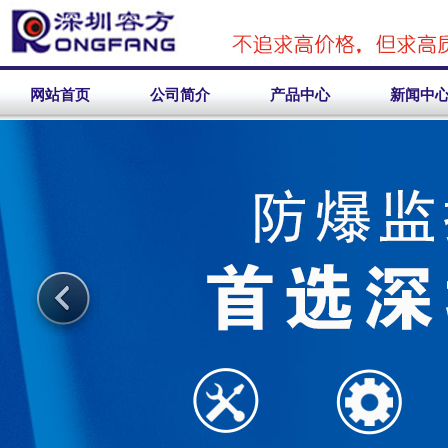
网站首页
公司简介
产品中心
新闻中