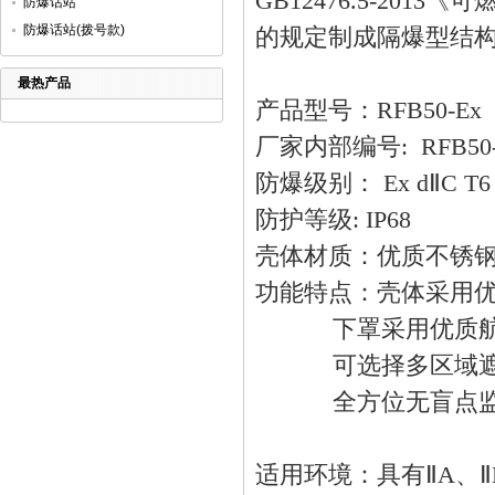
GB12476.5-2013
《可
防爆话站
防爆话站(拨号款)
的规定制成隔爆型结
最热产品
产品型号：
RFB50-Ex
厂家内部编号
: RFB50
防爆级别：
Ex d
Ⅱ
C T6
防护等级
: IP68
壳体材质：优质不锈
功能特点：壳体采用
下罩采用优质
可选择多区域
全方位无盲点
适用环境：具有Ⅱ
A
、Ⅱ