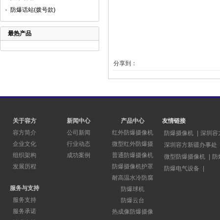
防爆话站(拨号款)
最热产品
分享到：
关于容方
新闻中心
产品中心
友情链接
容方简介
公司新闻
红外防爆摄像机
防爆摄像机
|
深圳容
企业文化
行业动态
微型红外防爆摄
深圳容方新疆办事处
组织架构
成功案例
普通防爆摄像机
微型防爆摄像机
|
防
发展历程
防爆摄像机护罩
防爆电气设备
|
耐高温水冷防腐
服务与支持
防爆球机
服务支持
防爆云台
服务承诺
热成像防爆摄像